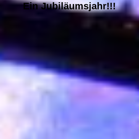
Harmonien des Friedens Konzert 11 Dez. 2025 Luhterkirchen Köln
Ein Jubiläumsjahr!!!
NEWS
GALERIE
CDs & VIDEOS
PRESSE
SPENDEN