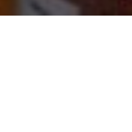
Danke für die wunderbaren Bilder
an: Francesca Magistro, Hans
Meisenberg, Frank Seyl,
Gerd Bonse,
Steffi Sonntag, Roberto Manzi, Georg
Roloff.
MenschenSinfonieOrchester &
Konrad Beikircher 01.12.2022
ITALIANA KULTURBRÜCKE AM
RHEIN KÖLN