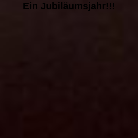
Harmonien des Friedens Konzert 11 Dez. 2025 Luhterkirchen Köln
Ein Jubiläumsjahr!!!
NEWS
GALERIE
CDs & VIDEOS
PRESSE
SPENDEN