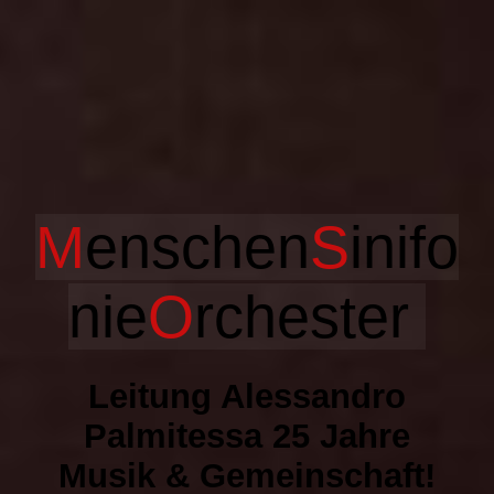
Startseite
GESCHICHTE
M
enschen
S
ini
fo
KONZERTE
nie
O
rchester
Steve Hacket (Genesis) & Menschensinfonieorchester!
Leitung Alessandro
20-jähriges Jubiläumskonzert
Palmitessa 25 Jahre
Musik & Gemeinschaft!