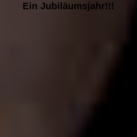
Harmonien des Friedens Konzert 11 Dez. 2025 Luhterkirchen Köln
Ein Jubiläumsjahr!!!
NEWS
GALERIE
CDs & VIDEOS
PRESSE
SPENDEN