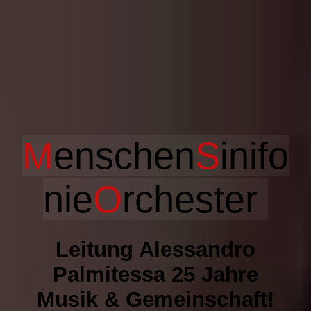
Startseite
GESCHICHTE
M
enschen
S
ini
fo
KONZERTE
nie
O
rchester
Steve Hacket (Genesis) & Menschensinfonieorchester!
Leitung Alessandro
20-jähriges Jubiläumskonzert
Palmitessa 25 Jahre
Musik & Gemeinschaft!