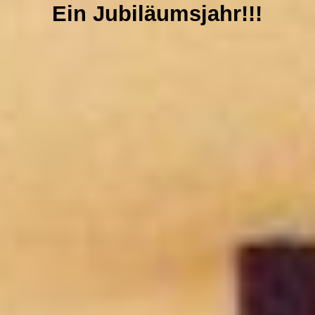
Harmonien des Friedens Konzert 11 Dez. 2025 Luhterkirchen Köln
Ein Jubiläumsjahr!!!
NEWS
GALERIE
CDs & VIDEOS
PRESSE
SPENDEN