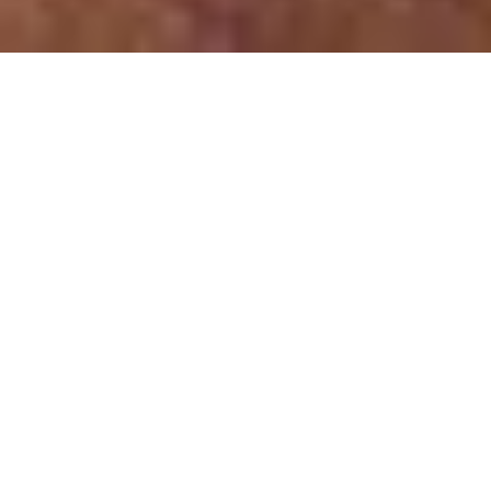
MenschenSinfonieOrchester
unter der Leitung von Alessandro Palmitessa
„
Lebendig und immer noch da“
„Das MSO gehört zu meinem Herzblut in seiner
professionellen Einzigartigkeit in Deutschland. Die
Musiker*innen bilden einen regelrecht globalen
Querschnitt unserer Gesellschaft. " Die Botschaft des
MSO: Wir sind bunt, wir sind vielfältig in unserer großen
Unterschiedlichkeit. Wir machen geile Mucke - Schreibt
nie nie einen Menschen ab, weil er anders ist und lebt
als andere
“
. (Hans Mörtter)
„
Das MSO ist wohl eines der ungewöhnlichsten
Symphonieorchester Deutschlands, 20 Musiker, aufgeteilt auf
Perkussion, Bass-Gruppe, Klavier, Blasinstrumente und
Gesang, gestalten mit Verve ihren typischen Orchesterklang
“